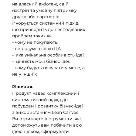
на власний ажіотаж, свій
настрій та умовну підтримку
друзів або партнерів.
Ігнорується системний підхід,
що призводить до несподіваних
проблем таких як:
- чому не покупають,
- не розумію свою ЦА,
- яка унікальна особливість ідеї
- цінність моєї бізнес ідеї.
- чому будуть покупати у мене, а
не у іншиїх
Рішення.
Продукт надає комплексний і
систематичний підхід до
побудови і розвитку бізнес-ідеї
з використанням Lean Canvas.
Ви отримаєте інструменти, які
допоможуть вам побачити всю
ідею цілком, сформувати