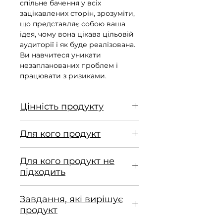
спільне бачення у всіх
зацікавлених сторін, зрозуміти,
що представляє собою ваша
ідея, чому вона цікава цільовій
аудиторії і як буде реалізована.
Ви навчитеся уникати
незапланованих проблем і
працювати з ризиками.
Цінність продукту
Системний підхід:
Для кого продукт
Ви виробите навичку
системного підходу до будь-якої
Початківці підприємці:
Ті, хто
бізнес-ідеї, що допоможе
Для кого продукт не
лише розпочинає свій шлях і
уникнути помилок на ранніх
підходить
потребує чіткої структури та
стадіях.
керівництва.
Досвідчені підприємці:
Ті, хто
Генератори ідей:
Ті, хто хоче
Практичні приклади:
Завдання, які вирішує
вже має чітке бачення і успішно
швидко реалізувати свою ідею
Покрокові інструкції з
продукт
реалізував кілька проєктів.
та уникнути поширених
прикладами допоможуть легко
Ті, хто не готовий інвестувати