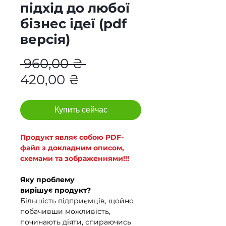
підхід до любої
бізнес ідеї (pdf
версія)
Обычная
 960,00 ₴ 
Спеццена
цена
420,00 ₴
Купить сейчас
Продукт являє собою PDF-
файл з докладним описом,
схемами та зображеннями!!!
Яку проблему
вирішує продукт?
Більшість підприємців, щойно
побачивши можливість,
починають діяти, спираючись