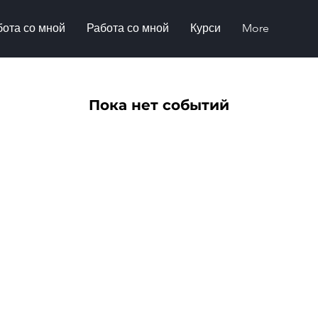
бота со мной
Работа со мной
Курси
More
Пока нет событий
ристання
Політика повернення
Політика зберігання Cookies