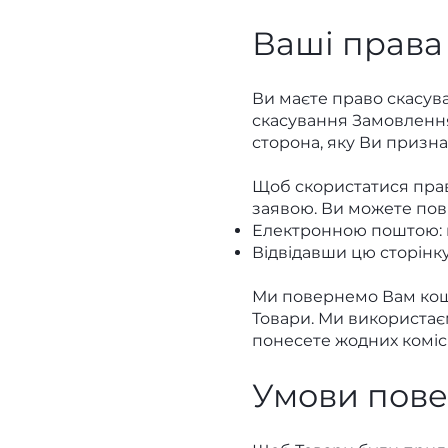
Ваші права
Ви маєте право скасув
скасування Замовлення 
сторона, яку Ви призна
Щоб скористатися прав
заявою. Ви можете пов
Електронною поштою:
Відвідавши цю сторінк
Ми повернемо Вам кошт
Товари. Ми використаєм
понесете жодних комісі
Умови пов