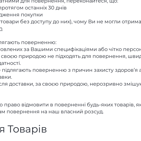
атними для повернення, переконайтеся, що:
ротягом останніх 30 днів
ердження покупки
і товари без доступу до них), чому Ви не могли отрима
m
длягають поверненню:
отовлених за Вашими специфікаціями або чітко персо
за своєю природою не підходять для повернення, шви
атності.
не підлягають поверненню з причин захисту здоров’я а
авки.
після доставки, за своєю природою, нерозривно зміш
право відмовити в поверненні будь-яких товарів, як
м повернення на наш власний розсуд.
 Товарів