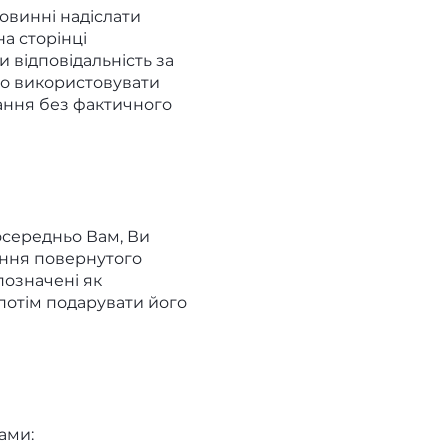
повинні надіслати
а сторінці
 відповідальність за
мо використовувати
ання без фактичного
осередньо Вам, Ви
ання повернутого
позначені як
потім подарувати його
ами: