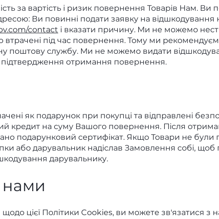
ість за вартість і ризик повернення Товарів Нам. Ви 
дресою: Ви повинні подати заявку на відшкодування н
ov.com/contact
і вказати причину. Ми не можемо нести
о втрачені під час повернення. Тому ми рекомендує
ану поштову службу. Ми не можемо видати відшкодув
о підтвердження отримання повернення.
ачені як подарунок при покупці та відправлені безп
ий кредит на суму Вашого повернення. Після отрим
лано подарунковий сертифікат. Якщо Товари не були 
упки або дарувальник надіслав Замовлення собі, щоб 
шкодування дарувальнику.
з нами
 щодо цієї Політики Cookies, ви можете зв'язатися з н