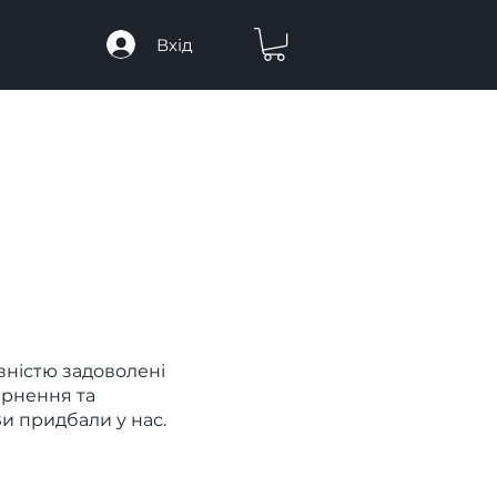
Вхід
вністю задоволені
ернення та
Ви придбали у нас.