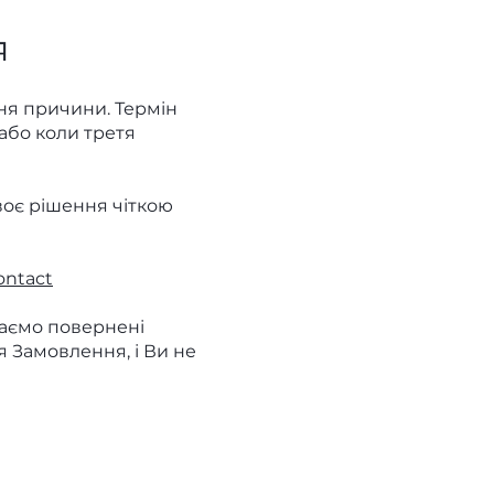
я
ня причини. Термін
або коли третя
воє рішення чіткою
ontact
маємо повернені
я Замовлення, і Ви не