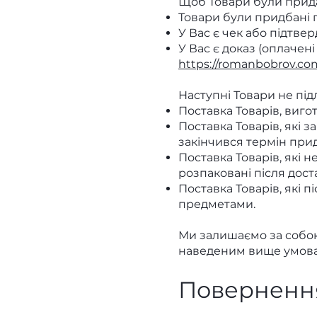
Щоб Товари були прид
Товари були придбані п
У Вас є чек або підтв
У Вас є доказ (оплачен
https://romanbobrov.co
Наступні Товари не пі
Поставка Товарів, виг
Поставка Товарів, які 
закінчився термін прид
Поставка Товарів, які 
розпаковані після дост
Поставка Товарів, які 
предметами.
Ми залишаємо за собою 
наведеним вище умова
Повернення