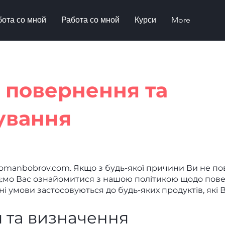
бота со мной
Работа со мной
Курси
More
 повернення та
ування
romanbobrov.com. Якщо з будь-якої причини Ви не по
ємо Вас ознайомитися з нашою політикою щодо пов
і умови застосовуються до будь-яких продуктів, які 
 та визначення