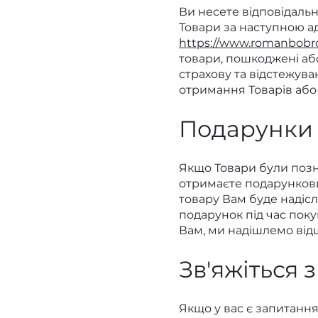
Ви несете відповідальн
Товари за наступною а
https://www.romanbobr
товари, пошкоджені аб
страхову та відстежув
отримання Товарів аб
Подарунки
Якщо Товари були позн
отримаєте подарунков
товару Вам буде надіс
подарунок під час пок
Вам, ми надішлемо від
Зв'яжіться 
Якщо у вас є запитання