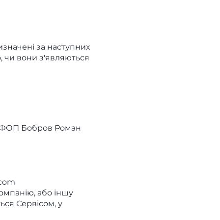
визначені за наступних
, чи вони з'являються
до ФОП Бобров Роман
.com
компанію, або іншу
ься Сервісом, у