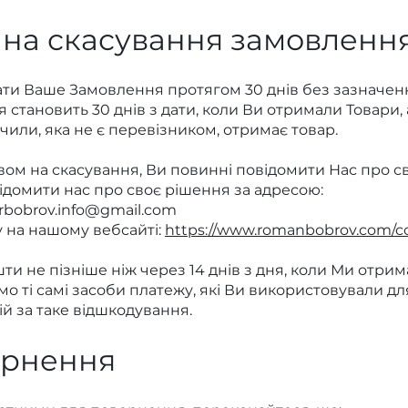
 на скасування замовленн
ати Ваше Замовлення протягом 30 днів без зазначен
становить 30 днів з дати, коли Ви отримали Товари, 
чили, яка не є перевізником, отримає товар.
ом на скасування, Ви повинні повідомити Нас про с
ідомити нас про своє рішення за адресою:
rbobrov.info@gmail.com
у на нашому вебсайті:
https://www.romanbobrov.com/c
и не пізніше ніж через 14 днів з дня, коли Ми отри
о ті самі засоби платежу, які Ви використовували дл
й за таке відшкодування.
ернення