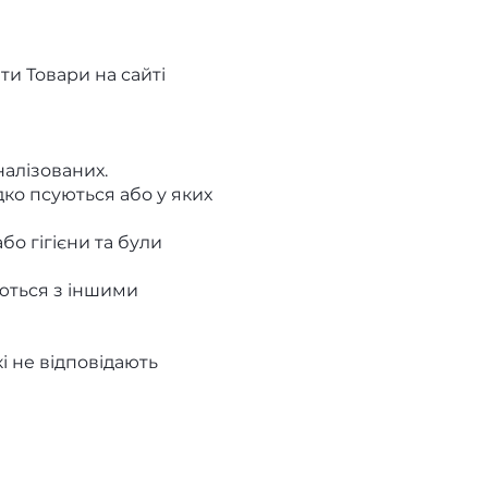
ти Товари на сайті
налізованих.
дко псуються або у яких
бо гігієни та були
уються з іншими
і не відповідають