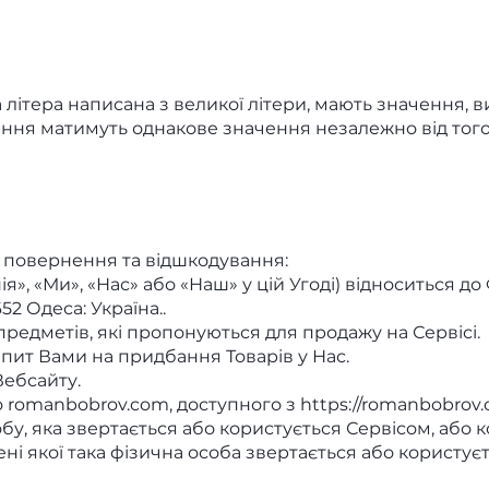
а літера написана з великої літери, мають значення, 
ення матимуть однакове значення незалежно від того
и повернення та відшкодування:
ія», «Ми», «Нас» або «Наш» у цій Угоді) відноситься 
2 Одеса: Україна..
предметів, які пропонуються для продажу на Сервісі.
пит Вами на придбання Товарів у Нас.
Вебсайту.
о romanbobrov.com, доступного з
https://romanbobrov
бу, яка звертається або користується Сервісом, або 
ені якої така фізична особа звертається або користуєт