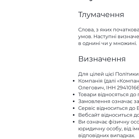
Тлумачення
Слова, з яких початков
умов. Наступні визнач
в однині чи у множині.
Визначення
Для цілей цієї Політик
Компанія (далі «Компан
Олегович, ІНН 294101665
Товари відносяться до 
Замовлення означає за
Сервіс відноситься до 
Вебсайт відноситься д
Ви означає фізичну осо
юридичну особу, від ім
відповідних випадках.