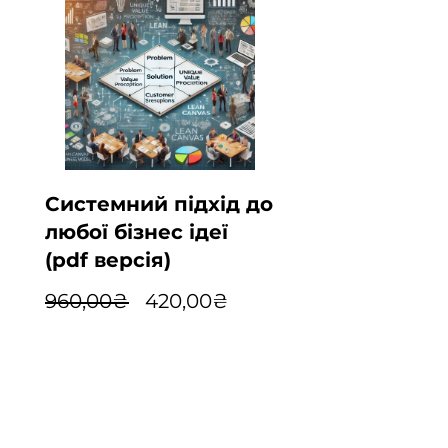
Системний підхід до
любої бізнес ідеї
(pdf версія)
Звичайна
За
960,00₴
420,00₴
ціна
розпродажем